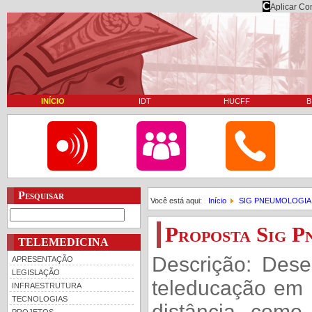
C
Aplicar Co
INÍCIO
IDT
HUCFF
B
Pesquisar
Você está aqui:
Início
SIG PNEUMOLOGIA
Proposta Sig P
TELEMEDICINA
Descrição: Des
APRESENTAÇÃO
LEGISLAÇÃO
teleducação em 
INFRAESTRUTURA
TECNOLOGIAS
distância, como 
PROJETOS