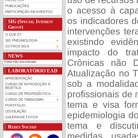
PUBLICAÇÕES
o acesso à capa
PARTICIPAÇÃO EM EVENTOS
os indicadores 
SIG (Special Interest
Group)
intervenções ter
O QUE É?
existindo evidê
SIG PNEUMOLOGIA
OUTROS SIGS
impacto do tr
NEWS
Crônicas não 
Feed não encontrado
LABORATÓRIO EAD
Atualização no 
APRESENTAÇÃO
sob a modalidad
CURSO DE INTRODUÇÃO À
BIOÉTICA
profissionais de
CURSO DE PROPEDÊUTICA
CURSO DE TABAGISMO
tema e visa for
PORTFÓLIO
LEGISLAÇÃO
epidemiologia do
GALERIA DE FOTOS
tema e discuti
Redes Sociais
medidas usada