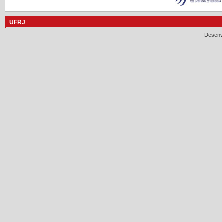
UFRJ
Desenv