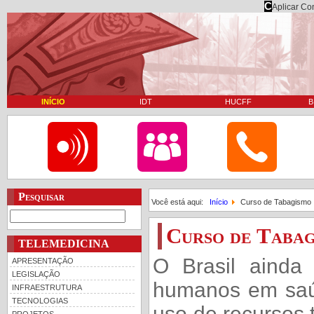
C
Aplicar Co
INÍCIO
IDT
HUCFF
B
Pesquisar
Você está aqui:
Início
Curso de Tabagismo
Curso de Taba
TELEMEDICINA
O Brasil ainda
APRESENTAÇÃO
LEGISLAÇÃO
humanos em saú
INFRAESTRUTURA
TECNOLOGIAS
uso de recursos 
PROJETOS